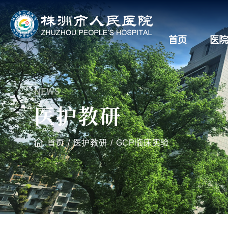
首页
医院
NEWS
医护教研
首页
/
医护教研
/
GCP临床实验