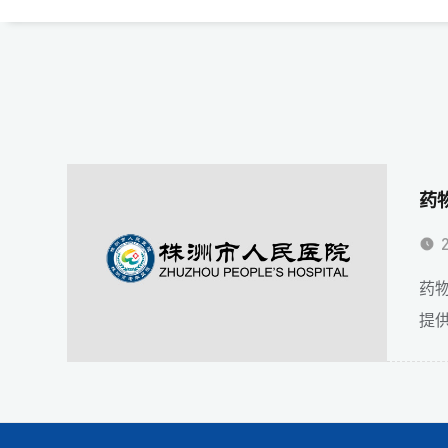
药
药
提