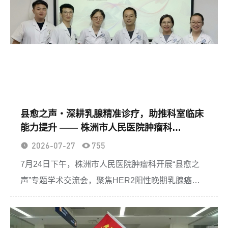
县愈之声・深耕乳腺精准诊疗，助推科室临床
能力提升 —— 株洲市人民医院肿瘤科
HER2+晚期乳腺癌专题交流会圆满落幕
2026-07-27
755
7月24日下午，株洲市人民医院肿瘤科开展“县愈之
声”专题学术交流会，聚焦HER2阳性晚期乳腺癌精
进诊疗技术，科室全体医护参会学习。本次活动特邀
湖南省肿瘤医院胡哲煜教授现场指导，采用“床旁实