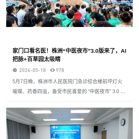
家门口看名医！株洲“中医夜市”3.0版来了，AI
把脉+百草园太吸睛
2026-05-18
978
5月7日晚，株洲市人民医院门急诊综合楼前坪灯火
璀璨、药香四溢，备受市民喜爱的 “中医夜市” 3.0 版
正式鸣锣开市。