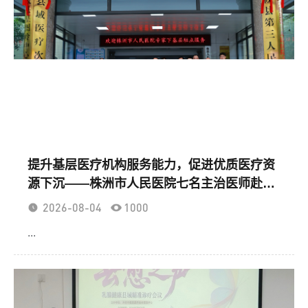
提升基层医疗机构服务能力，促进优质医疗资
源下沉——株洲市人民医院七名主治医师赴攸
县皇图岭中心卫生院“传帮带”
2026-08-04
1000
...