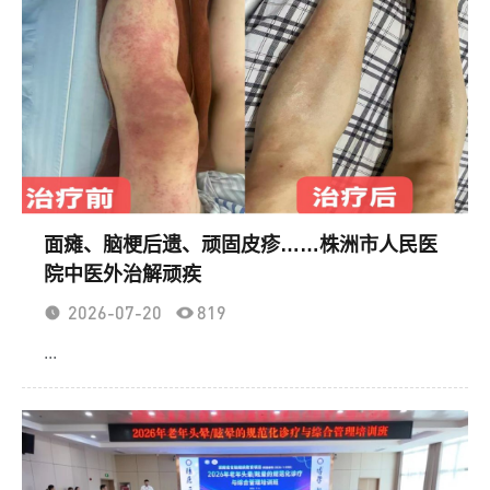
面瘫、脑梗后遗、顽固皮疹……株洲市人民医
院中医外治解顽疾
2026-07-20
819
...