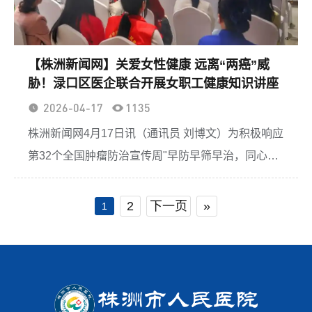
【株洲新闻网】关爱女性健康 远离“两癌”威
胁！渌口区医企联合开展女职工健康知识讲座
2026-04-17
1135
株洲新闻网4月17日讯（通讯员 刘博文）为积极响应
第32个全国肿瘤防治宣传周"早防早筛早治，同心携
手抗癌"主题号召，切实关爱女职工身心健康，普及
宫颈癌、乳腺癌防治知识，4月17日下...
2
下一页
»
1