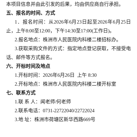
本项目信息并由此引发的后果，均由供应商自行承担。
五、
报名的时间、方式
1．报名时间：从202
6
年
6
月
23
日起至
202
6
年
6
月
25
日
止，上午
8:00至12:00，下午14:30至
17:00(
工作日
)。
2.报名地点：株洲市
人民
医院
内科楼二楼招标办
。
3.
获取采购文件的方式：指定地点登记获取
，
不接受电
话、邮件等方式报名
。
六
、开标时间及地点
1.开标时间：
202
6
年
6
月
26日
上
午
8:30
2
.开标地点：株洲市
人民
医院
内科楼二楼开标室
七
、联系方式
1.联 系 人：
闻
老师
/
何
老师
2.联系电话：
0731-22722040/
22722024
3.地 址：株洲市荷塘区新华西路669号