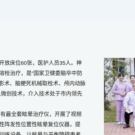
放床位60张，医护人员35人。神
溶栓治疗，是“国家卫健委脑卒中防
造影术、脑梗死机械取栓术、颅内动脉
入微创技术，介入技术处于市内领先
拥有最全套眩晕治疗仪，开展了视频
性阵发性位置性眩晕复位仪器，提
R训练设备，让眩晕与平衡障碍患者