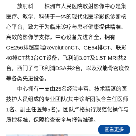
放射科
——株洲市人民医院放射影像中心是集
医疗、教学、科研于一体的现代化医学影像诊断核
心平台，致力于为临床诊疗与患者健康提供精准、
高效的影像学支撑。中心设备先进齐全，拥有
GE256
排超高端
RevolutionCT
、
GE64
排
CT
、联影
40
排
CT
共
3
台
CT
设备，飞利浦
3.0T
及
1.5T MRI
共
2
台，西门子与飞利浦
DSA
共
2
台，以及双能骨密度仪
等各类先进设备。
中心拥有一支由
25
名经验丰富、技术精湛的医
技护人员组成的专业团队
(
其中诊断团队含主任医师
1
名、副主任医师
5
名
)
。团队严格执行规范化操作与
质控标准，保障检查安全与报告准确。
查看更多